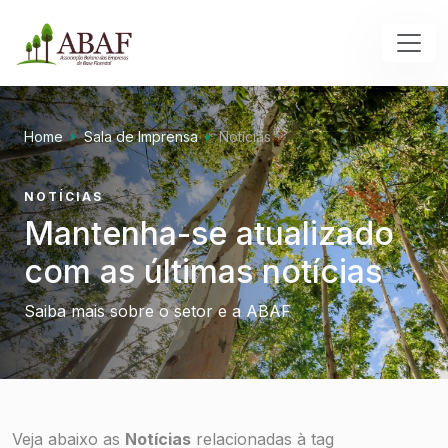
Home
Sala de Imprensa
Notícias
NOTÍCIAS
Mantenha-se atualizado
com as últimas notícias
Saiba mais sobre o setor e a ABAF
Veja abaixo as
Notícias
relacionadas à tag