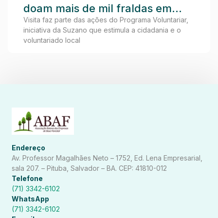
doam mais de mil fraldas em
visita ao Lar dos Idosos de
Visita faz parte das ações do Programa Voluntariar,
iniciativa da Suzano que estimula a cidadania e o
Teixeira de Freitas
voluntariado local
Endereço
Av. Professor Magalhães Neto – 1752, Ed. Lena Empresarial,
sala 207. – Pituba, Salvador – BA. CEP: 41810-012
Telefone
(71) 3342-6102
WhatsApp
(71) 3342-6102