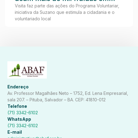
visita ao Lar dos Idosos de
Visita faz parte das ações do Programa Voluntariar,
iniciativa da Suzano que estimula a cidadania e o
Teixeira de Freitas
voluntariado local
Endereço
Av. Professor Magalhães Neto – 1752, Ed. Lena Empresarial,
sala 207. – Pituba, Salvador – BA. CEP: 41810-012
Telefone
(71) 3342-6102
WhatsApp
(71) 3342-6102
E-mail