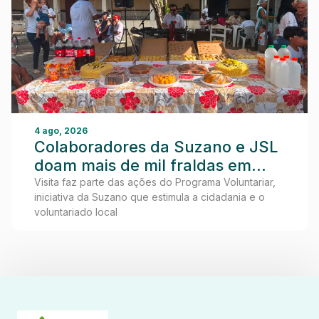
4 ago, 2026
Colaboradores da Suzano e JSL
doam mais de mil fraldas em
visita ao Lar dos Idosos de
Visita faz parte das ações do Programa Voluntariar,
iniciativa da Suzano que estimula a cidadania e o
Teixeira de Freitas
voluntariado local