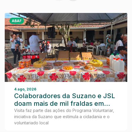
ABAF
4 ago, 2026
Colaboradores da Suzano e JSL
doam mais de mil fraldas em
visita ao Lar dos Idosos de
Visita faz parte das ações do Programa Voluntariar,
iniciativa da Suzano que estimula a cidadania e o
Teixeira de Freitas
voluntariado local